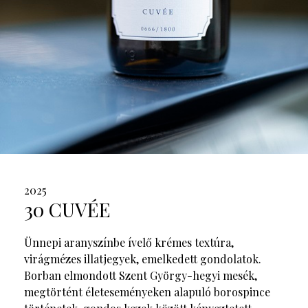
2025
30 CUVÉE
Ünnepi aranyszínbe ívelő krémes textúra,
virágmézes illatjegyek, emelkedett gondolatok.
Borban elmondott Szent György-hegyi mesék,
megtörtént életeseményeken alapuló borospince