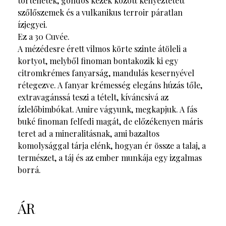
történetek, gondos kezek között kényeztetett
szőlőszemek és a vulkanikus terroir páratlan
ízjegyei.
Ez a 30 Cuvée.
A mézédesre érett vilmos körte szinte átöleli a
kortyot, melyből finoman bontakozik ki egy
citromkrémes fanyarság, mandulás kesernyével
rétegezve. A fanyar krémesség elegáns húzás tőle,
extravagánssá teszi a tételt, kíváncsivá az
ízlelőbimbókat. Amire vágyunk, megkapjuk. A fás
buké finoman felfedi magát, de előzékenyen máris
teret ad a mineralitásnak, ami bazaltos
komolysággal tárja elénk, hogyan ér össze a talaj, a
természet, a táj és az ember munkája egy izgalmas
borrá.
ÁR