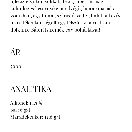
tőle az első kortyokkal, de a grapefruitmag
különleges kesernyéje mindvégig benne marad a
szánkban, egy finom, száraz érzettel, holott a kevés
maradékcukor végett egy félszáraz borral van
dolgunk. Bátorítsuk még egy pohárkával!
ÁR
5000
ANALITIKA
Alkohol: 14,5 %
Sav: 6 g/l
Maradékcukor: 12,6 g/l