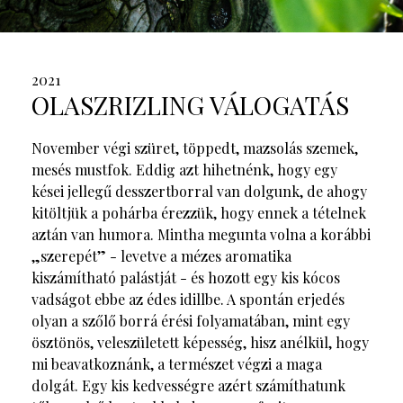
2021
OLASZRIZLING VÁLOGATÁS
November végi szüret, töppedt, mazsolás szemek,
mesés mustfok. Eddig azt hihetnénk, hogy egy
kései jellegű desszertborral van dolgunk, de ahogy
kitöltjük a pohárba érezzük, hogy ennek a tételnek
aztán van humora. Mintha megunta volna a korábbi
„szerepét” - levetve a mézes aromatika
kiszámítható palástját - és hozott egy kis kócos
vadságot ebbe az édes idillbe. A spontán erjedés
olyan a szőlő borrá érési folyamatában, mint egy
ösztönös, veleszületett képesség, hisz anélkül, hogy
mi beavatkoznánk, a természet végzi a maga
dolgát. Egy kis kedvességre azért számíthatunk